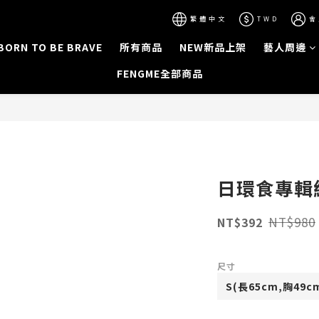
繁體中文
TWD
會
BORN TO BE BRAVE
所有商品
NEW新品上架
藝人周邊
FENGME全部商品
日環食專輯紀念
NT$980
NT$392
尺寸