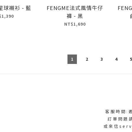
星球襯衫 - 藍
FENGME法式風情牛仔
FEN
褲 - 黑
$1,390
NT$1,690
1
2
3
4
式
客服時間:週
訂單問題
或來信serv