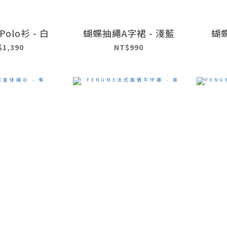
olo衫 - 白
蝴蝶抽繩A字裙 - 淺藍
蝴蝶
$1,390
NT$990