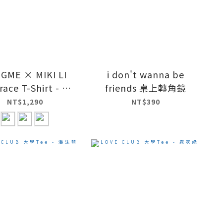
GME × MIKI LI
i don't wanna be
ace T-Shirt - 白
friends 桌上轉角鏡
晝
NT$1,290
NT$390