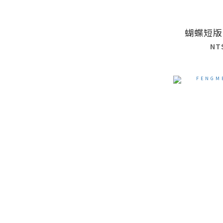
蝴蝶短版P
NT