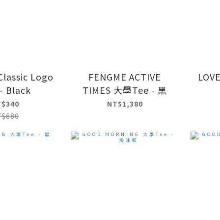
lassic Logo
FENGME ACTIVE
LOVE
- Black
TIMES 大學Tee - 黑
T$340
NT$1,380
T$680