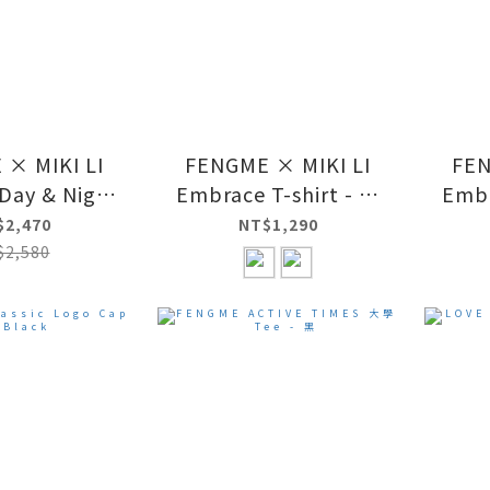
× MIKI LI
FENGME × MIKI LI
FEN
Day & Night
Embrace T-shirt - 黑
Embr
雙色組
夜
$2,470
NT$1,290
$2,580