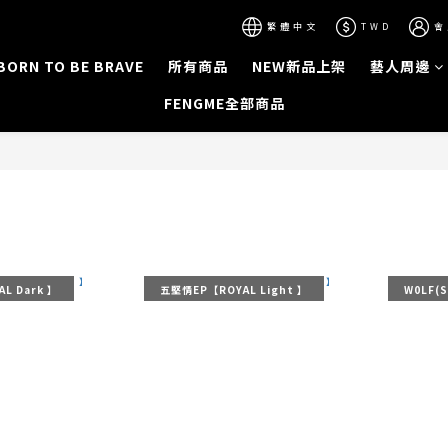
繁體中文
TWD
會
BORN TO BE BRAVE
所有商品
NEW新品上架
藝人周邊
FENGME全部商品
L Dark 】
五堅情EP【ROYAL Light 】
W0LF