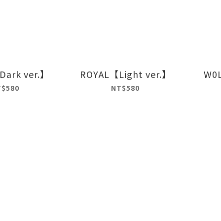
ark ver.】
ROYAL【Light ver.】
W0
T$580
NT$580