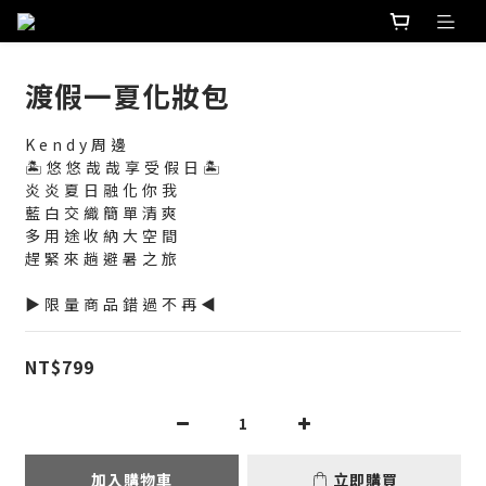
渡假一夏化妝包
Kendy周邊
🏝️悠悠哉哉享受假日🏝️
炎炎夏日融化你我
藍白交織簡單清爽
多用途收納大空間
趕緊來趟避暑之旅
▶限量商品錯過不再◀
NT$799
加入購物車
立即購買