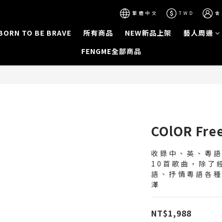
繁體中文
TWD
會
BORN TO BE BRAVE
所有商品
NEW新品上架
藝人周邊
FENGME全部商品
COlOR F
收錄中、英、粵
10首歌曲，除了
語、抒情粵語各
澤
NT$1,988