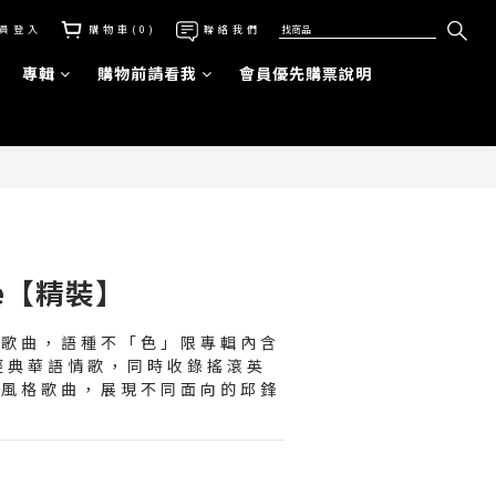
員登入
購物車(0)
聯絡我們
專輯
購物前請看我
會員優先購票說明
立即購買
ree【精裝】
語歌曲，語種不「色」限專輯內含
經典華語情歌，同時收錄搖滾英
種風格歌曲，展現不同面向的邱鋒