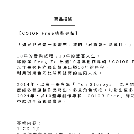
商品描述
【COlOR Free精裝專輯】
「如果世界是一張畫布，我的世界將會七彩奪目。」
10年的音樂旅程；10年的豐富人生。
邱鋒澤 Feng Ze 出道10週年創作專輯「COlOR 
以作畫過程詮釋邱鋒澤出道10年的歷程，
利用斑斕色彩比喻邱鋒澤的無限未來。
2014年，以第一張專輯「 Ten Storeys 」為
歷經多種風格作品釋出、多重角色切換，勾勒出更多
2024年，以10週年創作專輯「COlOR Free」
帶給你全新視聽饗宴。
專輯內容：
1.CD 1片