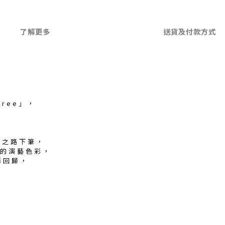
了解更多
送貨及付款方式
Free」，
音樂之路下筆，
的演藝色彩，
絢彩回歸，