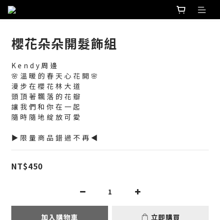
櫻花朵朵開髮飾組
Kendy周邊
🌸溫暖的春天心花開🌸
漫步在櫻花林大道
頭頂著飄落的花瓣
讓我們和你在一起
隨時隨地綻放可愛
▶限量商品錯過不再◀
NT$450
加入購物車
立即購買